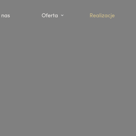
 nas
Oferta
Realizacje
Kuchnie
Szafy
Łazienki
Salon
Biuro
Inne