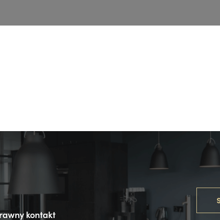
S
rawny kontakt