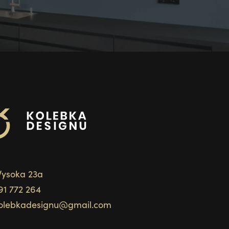
ysoka 23a
91 772 264
olebkadesignu@gmail.com