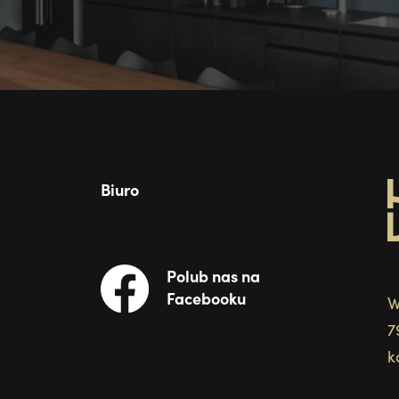
Biuro
Polub nas na
Facebooku
W
7
k