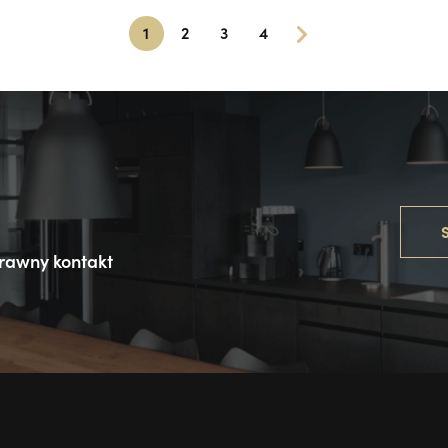
1
2
3
4
S
rawny kontakt