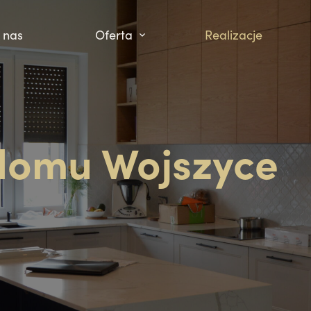
 nas
Oferta
Realizacje
Kuchnie
Szafy
Łazienki
 domu Wojszyce
Salon
Biuro
Inne